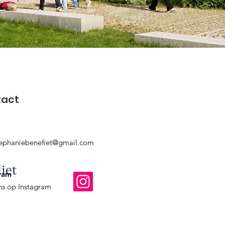
tact
tephaniebenefiet@gmail.com
ram
ns op Instagram