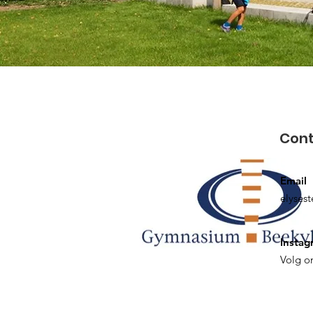
Con
Email
elyses
Instag
Volg o