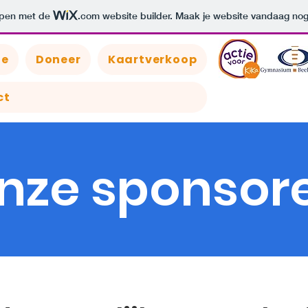
orpen met de
.com
website builder. Maak je website vandaag nog
ie
Doneer
Kaartverkoop
ct
nze sponsor